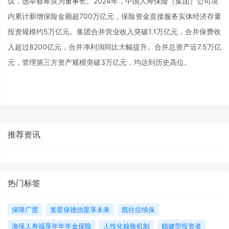
议，选举蔡希良为董事长。2024年，中国人寿保险（集团）公司境
内累计新增保险金额超700万亿元，保险资金直接服务实体经济存量
投资规模约5万亿元。集团合并营业收入突破1.1万亿元，合并保费收
入超过8200亿元，合并净利润同比大幅提升。合并总资产近7.5万亿
元，管理第三方资产规模突破3万亿元，均达到历史高位。
推荐资讯
热门标签
保障广度
复星保德信星享未来
既往症续保
海保人寿福享年年年金保险
人性化核验机制
稳健型投资者