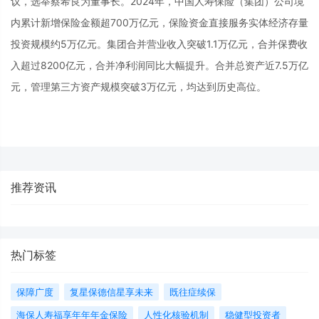
议，选举蔡希良为董事长。2024年，中国人寿保险（集团）公司境
内累计新增保险金额超700万亿元，保险资金直接服务实体经济存量
投资规模约5万亿元。集团合并营业收入突破1.1万亿元，合并保费收
入超过8200亿元，合并净利润同比大幅提升。合并总资产近7.5万亿
元，管理第三方资产规模突破3万亿元，均达到历史高位。
推荐资讯
热门标签
保障广度
复星保德信星享未来
既往症续保
海保人寿福享年年年金保险
人性化核验机制
稳健型投资者