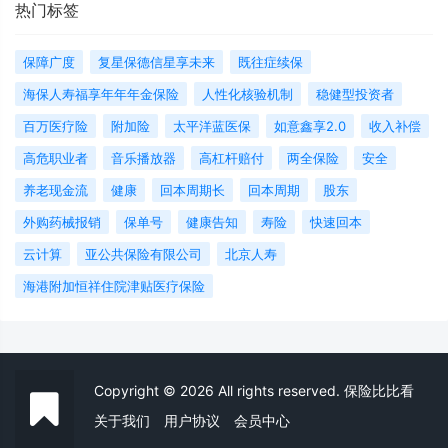
热门标签
保障广度
复星保德信星享未来
既往症续保
海保人寿福享年年年金保险
人性化核验机制
稳健型投资者
百万医疗险
附加险
太平洋蓝医保
如意鑫享2.0
收入补偿
高危职业者
音乐播放器
高杠杆赔付
两全保险
安全
养老现金流
健康
回本周期长
回本周期
股东
外购药械报销
保单号
健康告知
寿险
快速回本
云计算
亚公共保险有限公司
北京人寿
海港附加恒祥住院津贴医疗保险
Copyright © 2026 All rights reserved. 保险比比看
关于我们
用户协议
会员中心