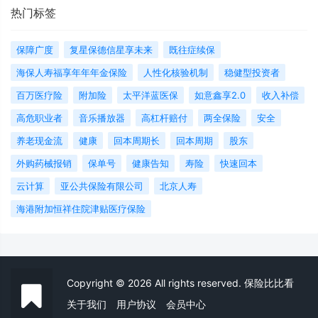
热门标签
保障广度
复星保德信星享未来
既往症续保
海保人寿福享年年年金保险
人性化核验机制
稳健型投资者
百万医疗险
附加险
太平洋蓝医保
如意鑫享2.0
收入补偿
高危职业者
音乐播放器
高杠杆赔付
两全保险
安全
养老现金流
健康
回本周期长
回本周期
股东
外购药械报销
保单号
健康告知
寿险
快速回本
云计算
亚公共保险有限公司
北京人寿
海港附加恒祥住院津贴医疗保险
Copyright © 2026 All rights reserved. 保险比比看
关于我们
用户协议
会员中心