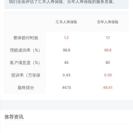
我们全面评估了汇丰人寿保险、百年人寿保险的服务质量。
汇丰人寿保险
百年人寿保险
整体赔付时效
1.2
1.1
理赔成功率（%）
（天）
98.8
99.6
客户满意度（%）
85
85
投诉率（万张保
0.45
0.59
最终得分
单）
46.15
46.41
推荐资讯