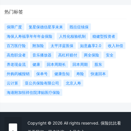
热门标签
保障广度
复星保德信星享未来
既往症续保
海保人寿福享年年年金保险
人性化核验机制
稳健型投资者
百万医疗险
附加险
太平洋蓝医保
如意鑫享2.0
收入补偿
高危职业者
音乐播放器
高杠杆赔付
两全保险
安全
养老现金流
健康
回本周期长
回本周期
股东
外购药械报销
保单号
健康告知
寿险
快速回本
云计算
亚公共保险有限公司
北京人寿
海港附加恒祥住院津贴医疗保险
Copyright © 2026 All rights reserved. 保险比比看