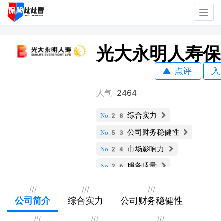
Togg
navig
光大永明人寿保
点评
入
人气
2464
综合实力
No.28
公司财务稳健性
No.53
市场影响力
No.24
服务质量
No.26
用户口碑与评价
No.25
///
///
///
保险产品多样性
公司简介
综合实力
公司财务稳健性
No.28
科技与数字化能力
No.25
///
///
///