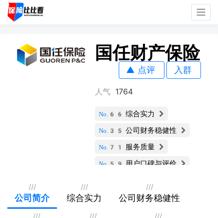
Togg
navig
国任财产保险
点评
入群
人气
1764
综合实力
No.66
公司财务稳健性
No.35
服务质量
No.71
用户口碑与评价
No.59
保险产品多样性
No.70
///
///
///
科技与数字化能力
公司简介
综合实力
公司财务稳健性
No.57
社会责任与声誉
No.34
///
///
///