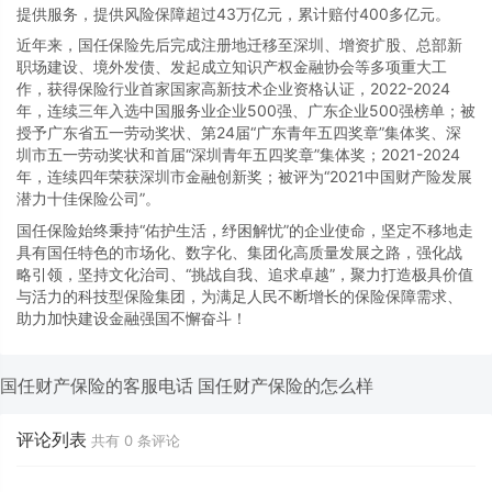
提供服务，提供风险保障超过43万亿元，累计赔付400多亿元。
近年来，国任保险先后完成注册地迁移至深圳、增资扩股、总部新
职场建设、境外发债、发起成立知识产权金融协会等多项重大工
作，获得保险行业首家国家高新技术企业资格认证，2022-2024
年，连续三年入选中国服务业企业500强、广东企业500强榜单；被
授予广东省五一劳动奖状、第24届“广东青年五四奖章”集体奖、深
圳市五一劳动奖状和首届“深圳青年五四奖章”集体奖；2021-2024
年，连续四年荣获深圳市金融创新奖；被评为“2021中国财产险发展
潜力十佳保险公司”。
国任保险始终秉持“佑护生活，纾困解忧”的企业使命，坚定不移地走
具有国任特色的市场化、数字化、集团化高质量发展之路，强化战
略引领，坚持文化治司、“挑战自我、追求卓越”，聚力打造极具价值
与活力的科技型保险集团，为满足人民不断增长的保险保障需求、
助力加快建设金融强国不懈奋斗！
国任财产保险的客服电话
国任财产保险的怎么样
评论列表
共有
0
条评论