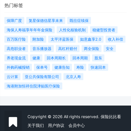
热门标签
保障广度
复星保德信星享未来
既往症续保
海保人寿福享年年年金保险
人性化核验机制
稳健型投资者
百万医疗险
附加险
太平洋蓝医保
如意鑫享2.0
收入补偿
高危职业者
音乐播放器
高杠杆赔付
两全保险
安全
养老现金流
健康
回本周期长
回本周期
股东
外购药械报销
保单号
健康告知
寿险
快速回本
云计算
亚公共保险有限公司
北京人寿
海港附加恒祥住院津贴医疗保险
Copyright © 2026 All rights reserved. 保险比比看
关于我们
用户协议
会员中心