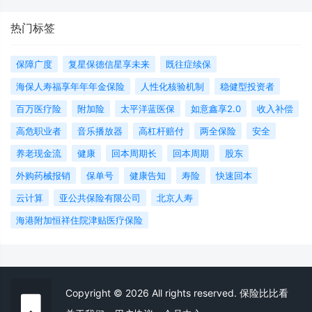
热门标签
保障广度
复星保德信星享未来
既往症续保
海保人寿福享年年年金保险
人性化核验机制
稳健型投资者
百万医疗险
附加险
太平洋蓝医保
如意鑫享2.0
收入补偿
高危职业者
音乐播放器
高杠杆赔付
两全保险
安全
养老现金流
健康
回本周期长
回本周期
股东
外购药械报销
保单号
健康告知
寿险
快速回本
云计算
亚公共保险有限公司
北京人寿
海港附加恒祥住院津贴医疗保险
Copyright © 2026 All rights reserved. 保险比比看