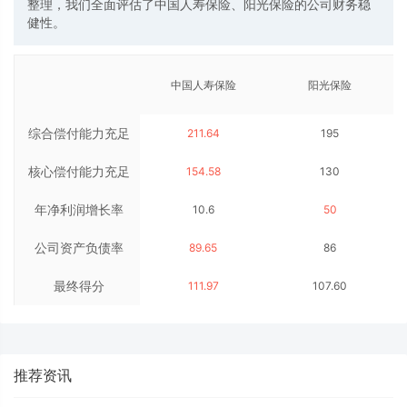
整理，我们全面评估了中国人寿保险、阳光保险的公司财务稳
健性。
中国人寿保险
阳光保险
综合偿付能力充足
211.64
195
核心偿付能力充足
率（%）
154.58
130
年净利润增长率
率（%）
10.6
50
公司资产负债率
（%）
89.65
86
最终得分
（%）
111.97
107.60
推荐资讯