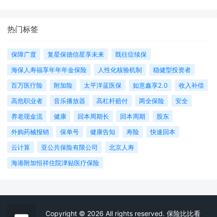
热门标签
保障广度
复星保德信星享未来
既往症续保
海保人寿福享年年年金保险
人性化核验机制
稳健型投资者
百万医疗险
附加险
太平洋蓝医保
如意鑫享2.0
收入补偿
高危职业者
音乐播放器
高杠杆赔付
两全保险
安全
养老现金流
健康
回本周期长
回本周期
股东
外购药械报销
保单号
健康告知
寿险
快速回本
云计算
亚公共保险有限公司
北京人寿
海港附加恒祥住院津贴医疗保险
Copyright © 2026 All rights reserved. 保险比比看