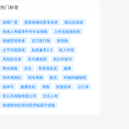
热门标签
保障广度
复星保德信星享未来
既往症续保
海保人寿福享年年年金保险
人性化核验机制
稳健型投资者
百万医疗险
附加险
太平洋蓝医保
如意鑫享2.0
收入补偿
高危职业者
音乐播放器
高杠杆赔付
两全保险
安全
养老现金流
健康
回本周期长
回本周期
股东
外购药械报销
保单号
健康告知
寿险
快速回本
云计算
亚公共保险有限公司
北京人寿
海港附加恒祥住院津贴医疗保险