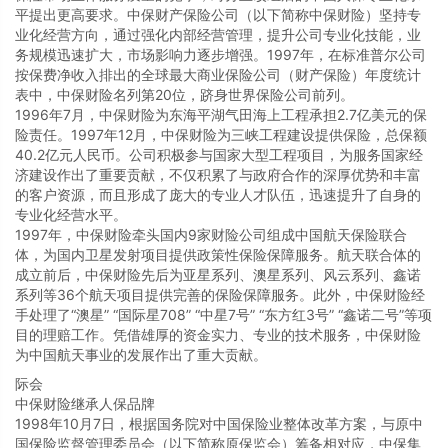
平提出更高要求。中保财产保险公司（以下简称中保财险）坚持专
业化经营方向，通过强化内部经营管理，提升公司专业化技能，业
务规模迅速扩大，市场影响力逐步增强。1997年，在标准普尔公司
按保费净收入排出的全球最大商业保险公司（财产保险）年度统计
表中，中保财险名列第20位，跻身世界保险公司前列。
1996年7月，中保财险为东海平湖气田海上工程承担2.7亿美元的保
险责任。1997年12月，中保财险为三峡工程建设提供保险，总保额
40.2亿元人民币。公司积极参与国家大型工程项目，为服务国家经
济建设作出了重要贡献，不仅积累了与政府合作的深厚优势和丰富
的客户资源，而且形成了庞大的专业人才队伍，迅速提升了自身的
专业化经营水平。
1997年，中保财险牵头国内9家财险公司组成中国航天保险联合
体，为国内卫星发射项目提供政策性保险保障服务。航天联合体的
成立前后，中保财险先后为亚星系列、澳星系列、风云系列、鑫诺
系列等36个航天项目提供完善的保险保障服务。此外，中保财险经
手处理了“澳星” “国际星708” “中星7号” “东方红3号” “鑫诺二号”等项
目的理赔工作。凭借雄厚的资金实力、专业的技术服务，中保财险
为中国航天事业的发展作出了重大贡献。
际会
中保财险继承人保品牌
1998年10月7日，根据国务院对中国保险业整体改革方案，与原中
国保险监督管理委员会（以下简称原保监会）筹备相对应，中保集