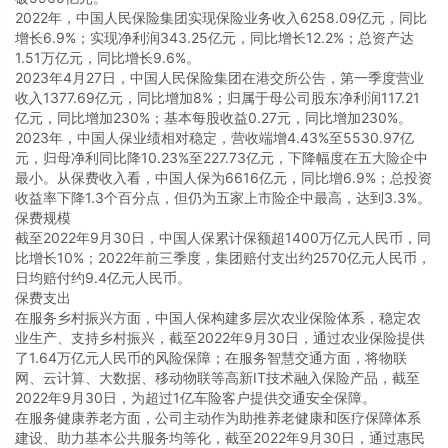
2022年，中国人民保险集团实现保险业务收入6258.09亿元，同比
增长6.9%；实现净利润343.25亿元，同比增长12.2%；总资产达
1.51万亿元，同比增长9.6%。
2023年4月27日，中国人民保险集团在港交所公告，第一季度营业
收入1377.69亿元，同比增加8%；归属于母公司股东净利润117.21
亿元，同比增加230%；基本每股收益0.27元，同比增加230%。
2023年，中国人保业绩相对稳定，营收端增4.43%至5530.97亿
元，归母净利同比降10.23%至227.73亿元，下降幅度在五大险企中
最小。从保费收入看，中国人保为6616亿元，同比增6.9%；总投资
收益率下降1.3个百分点，但仍为五家上市险企中最高，达到3.3%。
保费规模
截至2022年9月30日，中国人保累计保额超1400万亿元人民币，同
比增长10%；2022年前三季度，集团赔付支出约2570亿元人民币，
日均赔付约9.4亿元人民币。
保费支出
在服务乡村振兴方面，中国人保构建多层次农业保险体系，稳定农
业生产、支持乡村振兴，截至2022年9月30日，通过农业保险提供
了1.64万亿元人民币的风险保障；在服务智慧交通方面，将物联
网、云计算、大数据、移动物联等高新IT技术融入保险产品，截至
2022年9月30日，为超过1亿车险客户提供交通安全保障。
在服务健康养老方面，公司主动作为助推养老健康和医疗保障体系
建设、助力基本公共服务均等化，截至2022年9月30日，通过惠民