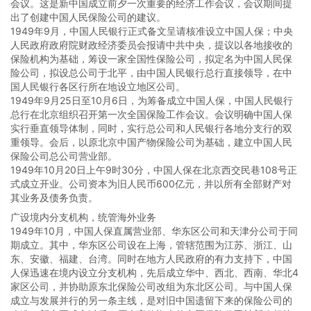
会议。这是新中国成立前夕一次重要的经济工作会议，会议期间提
出了创建中国人民保险公司的建议。
1949年9月，中国人民银行正式备文呈请核准设立中国人保；中央
人民政府政府院财政经济委员会报请中共中央，提议以各地接收的
保险机构为基础，筹设一家全国性保险公司，拟定名为中国人民保
险公司，拟设总公司于北平，由中国人民银行总行直接领导，在中
国人民银行各区行所在地设立地区公司。
1949年9月25日至10月6日，为筹备成立中国人保，中国人民银行
总行在北京组织召开第一次全国保险工作会议。会议明确中国人保
实行垂直领导体制，同时，实行总公司和人民银行各地分支行的双
重领导。会后，以原北京中国产物保险公司为基础，建立中国人民
保险公司总公司营业部。
1949年10月20日上午9时30分，中国人保在北京西交民巷108号正
式成立开业。公司资本为旧人民币600亿元，并以所有全部财产对
其业务及债务负责。
广设境内分支机构，统管海外业务
1949年10月，中国人保直属营业部、华东区公司和天津分公司于同
期成立。其中，华东区公司设在上海，管辖范围为江苏、浙江、山
东、安徽、福建、台湾。同时在地方人民政府的有力支持下，中国
人保迅速在境内设立分支机构，先后成立华中、西北、西南、华北4
家区公司，并协助原东北保险公司改组为东北区公司。与中国人保
成立与发展并行的另一条主线，是对旧中国遗留下来的保险公司的