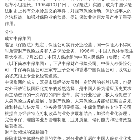
起草小组组长。1995年10月1日，《保险法》实施，成为中国保险
法制史上具有分水岭意义的事件，对规范保险活动、保护当事人的
合法权益、加强对保险业的监督、促进保险业健康发展产生了重要
作用。
分业
成立中保集团
遵循《保险法》规定，保险公司实行分业经营，同一保险人不得同
时兼营财产保险业务和人身保险业务。1996年，中国人保体制发生
重大变革。7月23日，中国人保改组为中国人民保险（集团）公司
（以下简称中保集团），下设中保财产保险公司、中保人寿保险公
司、中保再保险公司三家专业子公司和香港中国保险公司，以崭新
的姿态踏上专业化经营道路。
中保集团的成立，既是市场经济发展到一定阶段的必然结果，也是
对外开放迎接国际化竞争的必然选择，是中国人保为适应历史要求
而主动进行的一次深刻的内部变革。实行分业经营，极大地促进了
人身保险业务的发展，使财产保险、人寿保险业务能够按照自身规
律和特点加快发展，业务质量明显提高。中保集团的各专业子公司
根据自身经营特点将制改革与业务发展相结合，加强专业化管理，
完善承保、理赔等业务管理制度，业务质量、偿付能力和经济效益
显著提高。
财产险领域的深耕细作
保险市场主体服务质量的竞争，对分业改组后的中国人保专业化水