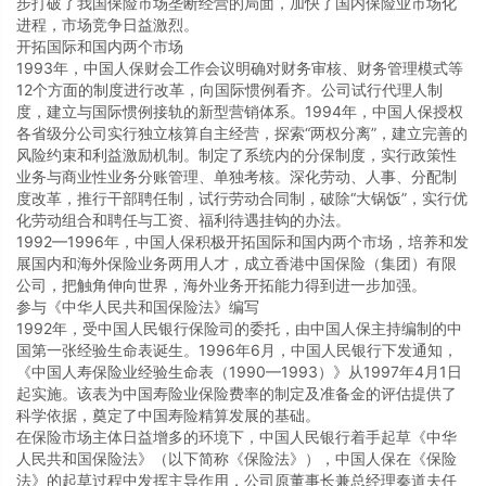
步打破了我国保险市场垄断经营的局面，加快了国内保险业市场化
进程，市场竞争日益激烈。
开拓国际和国内两个市场
1993年，中国人保财会工作会议明确对财务审核、财务管理模式等
12个方面的制度进行改革，向国际惯例看齐。公司试行代理人制
度，建立与国际惯例接轨的新型营销体系。1994年，中国人保授权
各省级分公司实行独立核算自主经营，探索“两权分离”，建立完善的
风险约束和利益激励机制。制定了系统内的分保制度，实行政策性
业务与商业性业务分账管理、单独考核。深化劳动、人事、分配制
度改革，推行干部聘任制，试行劳动合同制，破除“大锅饭”，实行优
化劳动组合和聘任与工资、福利待遇挂钩的办法。
1992—1996年，中国人保积极开拓国际和国内两个市场，培养和发
展国内和海外保险业务两用人才，成立香港中国保险（集团）有限
公司，把触角伸向世界，海外业务开拓能力得到进一步加强。
参与《中华人民共和国保险法》编写
1992年，受中国人民银行保险司的委托，由中国人保主持编制的中
国第一张经验生命表诞生。1996年6月，中国人民银行下发通知，
《中国人寿保险业经验生命表（1990—1993）》从1997年4月1日
起实施。该表为中国寿险业保险费率的制定及准备金的评估提供了
科学依据，奠定了中国寿险精算发展的基础。
在保险市场主体日益增多的环境下，中国人民银行着手起草《中华
人民共和国保险法》（以下简称《保险法》），中国人保在《保险
法》的起草过程中发挥主导作用，公司原董事长兼总经理秦道夫任