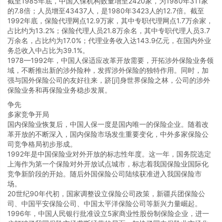
截至1985年底，中国人保机构数量增至2420家，为1980年311家
的7.8倍；人员增至43437人，是1980年3423人的12.7倍。截至
1992年底，保险代理网点12.9万家，其中专职代理网点1.7万余家，
占比约为13.2%；保险代理人员21.8万余名，其中专职代理人员3.7
万余名，占比约为17.0%；代理业务收入达143.9亿元，在国内外业
务总收入中占比为39.1%。
1978—1992年，中国人保适应改革开放需要，开拓涉外保险业务领
域，不断推出新的涉外险种，发挥涉外保险的独特作用。同时，加
强与国外保险公司的友好往来，跻[jī]身世界保险之林，公司的涉外
保险业务和再保险业务稳步发展。
争先
多家竞争开局
国内保险业恢复后，中国人保一度是国内唯一的保险企业。随着改
革开放的不断深入，国内保险市场发生重要变化，中外多家保险公
司竞争格局初步形成。
1992年是中国保险业对外开放的标志性年度。这一年，国务院选定
上海作为第一个保险对外开放试点城市，标志着我国保险业国际化
竞争新阶段的开始。随后外国保险公司陆续获准进入我国保险市
场。
20世纪90年代初，国家调整设立保险公司政策，新疆兵团保险公
司、中国平安保险公司、中国太平洋保险公司等新兴力量崛起。
1996年，中国人民银行批准设立5家商业性股份制保险企业，进一