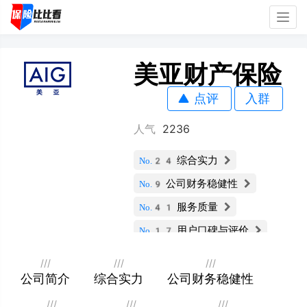
Togg
navig
美亚财产保险
点评
入群
人气
2236
综合实力
No.24
公司财务稳健性
No.9
服务质量
No.41
用户口碑与评价
No.17
保险产品多样性
No.17
///
///
///
科技与数字化能力
公司简介
综合实力
公司财务稳健性
No.20
社会责任与声誉
No.12
///
///
///